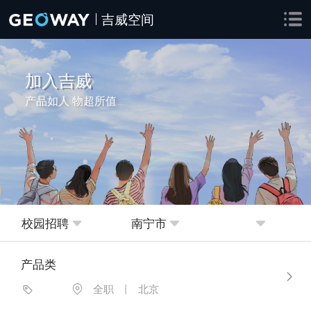
吉威空间
加入吉威
产品如人 物超所值
校园招聘
南宁市
产品类
全职
丨
北京