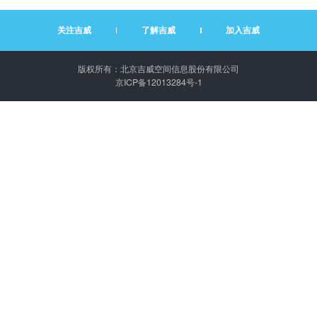
关注吉威
了解吉威
加入吉威
版权所有：北京吉威空间信息股份有限公司
京ICP备12013284号-1