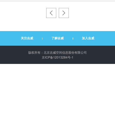
关注吉威
了解吉威
加入吉威
版权所有：北京吉威空间信息股份有限公司
京ICP备12013284号-1